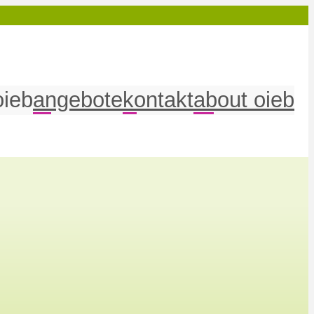
oieb
angebote
kontakt
about oieb