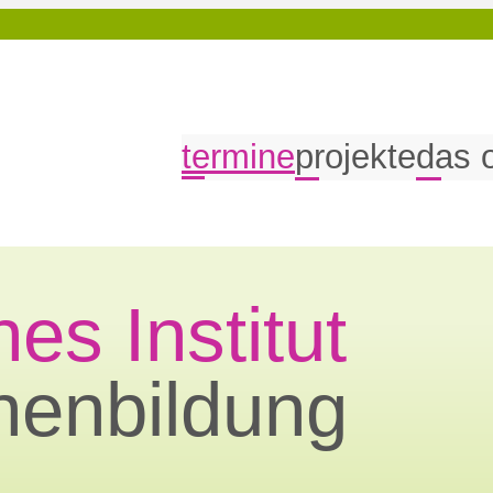
termine
projekte
das 
es Institut
nenbildung