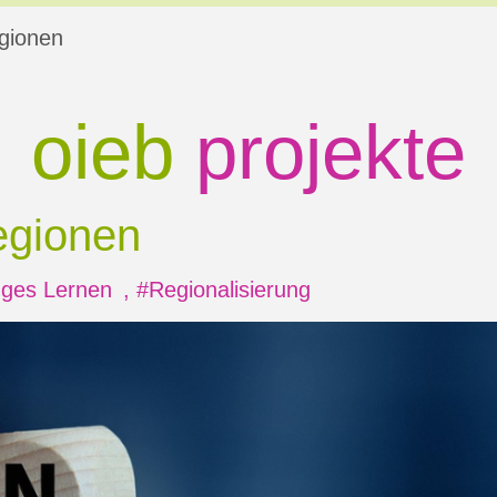
gionen
oieb
projekte
gionen
ges Lernen
,
#Regionalisierung