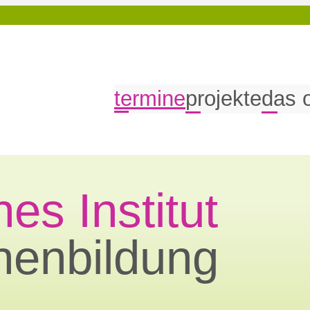
termine
projekte
das 
es Institut
nenbildung