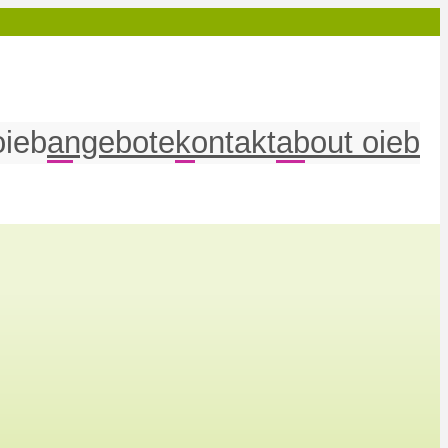
oieb
angebote
kontakt
about oieb