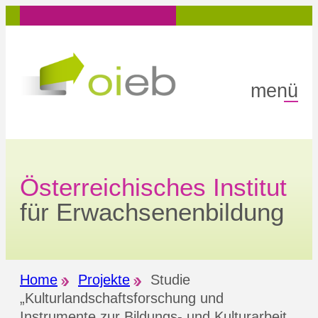
Zum
Inhalt
springen
menü
Österreichisches Institut
für Erwachsenenbildung
Home
Projekte
Studie
„Kulturlandschaftsforschung und
Instrumente zur Bildungs- und Kulturarbeit