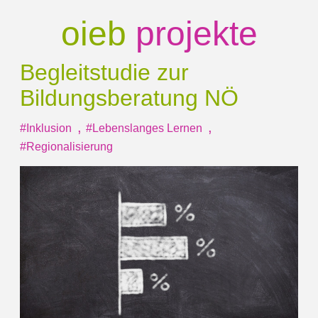
oieb
projekte
Begleitstudie zur
Bildungsberatung NÖ
,
,
#Inklusion
#Lebenslanges Lernen
#Regionalisierung