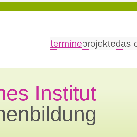
termine
projekte
das 
es Institut
nenbildung