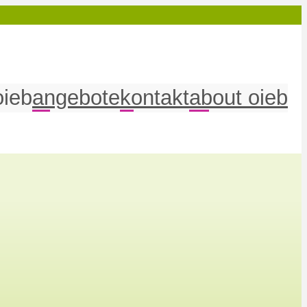
oieb
angebote
kontakt
about oieb