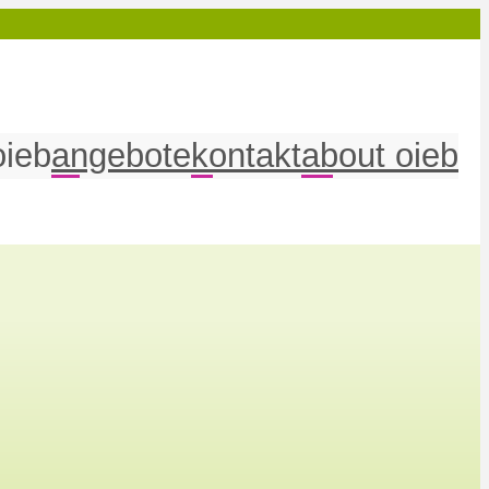
oieb
angebote
kontakt
about oieb