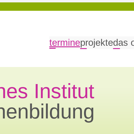
termine
projekte
das 
es Institut
nenbildung