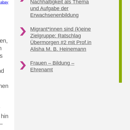
Nachhaltigkeit als Thema
xabay
und Aufgabe der
Erwachsenenbildung
Migrant*innen sind (k)eine
Zielgruppe: Ratschlag
en,
Übermorgen #2
mit Prof.in
m
Alisha M. B. Heinemann
s
Frauen – Bildung
–
Ehrenamt
nd
inen
r
 hin
–