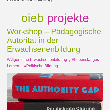
oieb
projekte
Workshop – Pädagogische
Autorität in der
Erwachsenenbildung
,
#Allgemeine Erwachsenenbildung
#Lebenslanges
,
Lernen
#Politische Bildung